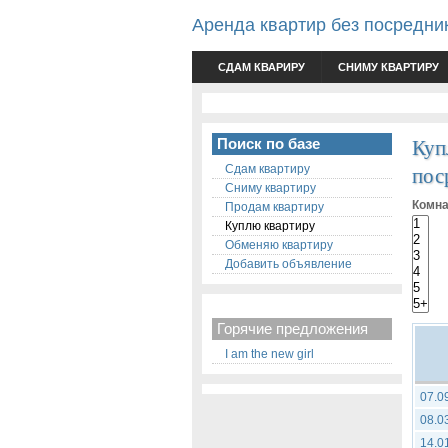
Аренда квартир без посредни
СДАМ КВАРИРУ
СНИМУ КВАРТИРУ
Куп
Поиск по базе
пос
Сдам квартиру
Сниму квартиру
Комна
Продам квартиру
Куплю квартиру
Обменяю квартиру
Добавить объявление
Горячие предложения
I am the new girl
07.0
08.0
14.0